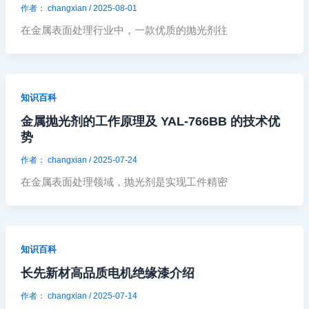
作者：
changxian
/
2025-08-01
在金属表面处理行业中，一款优质的抛光剂往
知识百科
金属抛光剂的工作原理及 YAL-766BB 的技术优
势
作者：
changxian
/
2025-07-24
在金属表面处理领域，抛光剂是实现工件精密
知识百科
长先新材高品质电机绝缘漆介绍
作者：
changxian
/
2025-07-14