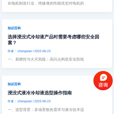
在电机制造行业，绝缘漆的性能优劣对电机的
知识百科
选择浸没式冷却液产品时需要考虑哪些安全因
素？
作者：
changxian
/
2025-06-23
一、易燃性与火灾风险：高闪点构筑安全防线
知识百科
浸没式液冷冷却液选型操作指南
作者：
changxian
/
2025-06-23
一、选型背景：多场景散热需求与液冷技术适