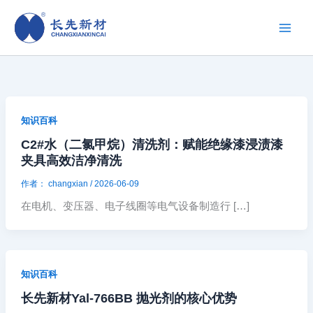
跳
至
内
容
知识百科
C2#水（二氯甲烷）清洗剂：赋能绝缘漆浸渍漆
夹具高效洁净清洗
作者：
changxian
/
2026-06-09
在电机、变压器、电子线圈等电气设备制造行 […]
知识百科
长先新材Yal-766BB 抛光剂的核心优势