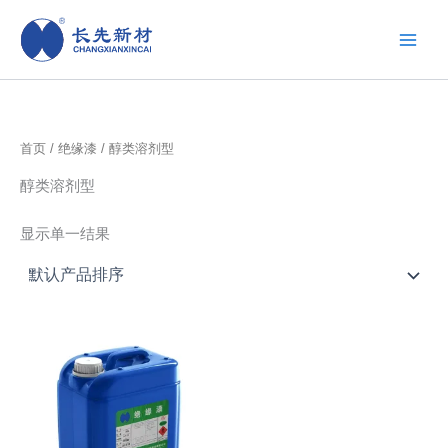
跳
至
内
容
首页
/
绝缘漆
/ 醇类溶剂型
醇类溶剂型
显示单一结果