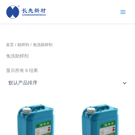
跳
至
内
容
首页
/
助焊剂
/ 免洗助焊剂
免洗助焊剂
显示所有 6 结果