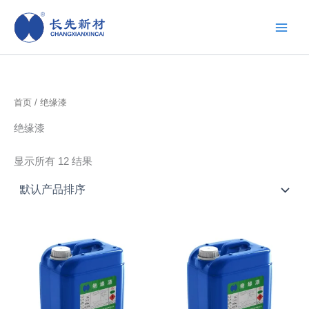
跳
至
内
容
首页
/ 绝缘漆
绝缘漆
显示所有 12 结果