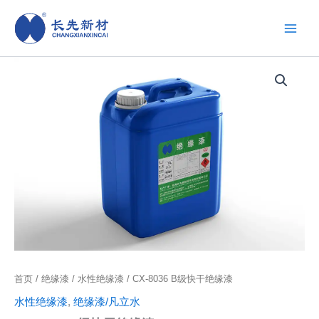
跳
至
内
容
首页
/
绝缘漆
/
水性绝缘漆
/ CX-8036 B级快干绝缘漆
水性绝缘漆
,
绝缘漆/凡立水