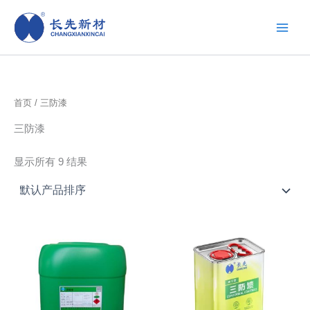
跳
至
内
容
首页
/ 三防漆
三防漆
显示所有 9 结果