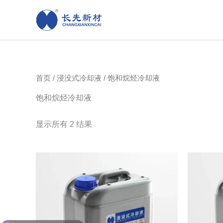
跳
至
内
容
首页
/
浸没式冷却液
/ 饱和烷烃冷却液
饱和烷烃冷却液
显示所有 2 结果
你们的产品有UL认证么？