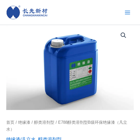
跳
至
内
容
首页
/
绝缘漆
/
醇类溶剂型
/ E788醇类溶剂型B级环保绝缘漆（凡立
水）
绝缘漆/凡立水
,
醇类溶剂型