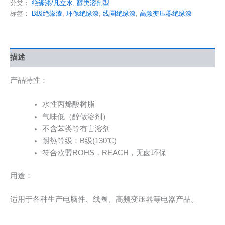
分类：
绝缘漆/凡立水
,
醇类溶剂型
标签：
B级绝缘漆
,
环保绝缘漆
,
线圈绝缘漆
,
高频变压器绝缘漆
描述
产品特性：
水性丙烯酸树脂
气味低（醇做溶剂）
不含苯类等有害溶剂
耐热等级：B级(130℃)
符合欧盟ROHS，REACH，无卤环保
用途：
适用于各种生产电脑件、线圈、高频变压器等电器产品。