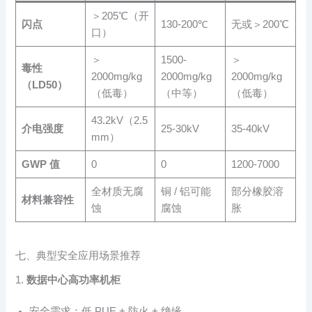
＞205℃（开
闪点
130-200℃
无或＞200℃
口）
＞
1500-
＞
毒性
2000mg/kg
2000mg/kg
2000mg/kg
（LD50）
（低毒）
（中等）
（低毒）
43.2kV（2.5
介电强度
25-30kV
35-40kV
mm）
GWP 值
0
0
1200-7000
全材质无腐
铜 / 铝可能
部分橡胶溶
材料兼容性
蚀
腐蚀
胀
七、典型安全应用场景推荐
1.
数据中心高功率机柜
安全需求：低 PUE + 防火 + 绝缘