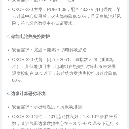
CXCH-220 方案：PUE≤1.08，配合 43.2kV 介电强度，某
云计算中心应用后，火灾隐患降低 90%，且无臭氧消耗风
险，符合绿色数据中心认证要求。
2.
储能电池热失控防护
安全需求：宽温 + 阻燃 + 防电解液渗透
CXCH-220 优势：闪点＞205℃，氧指数＞28（阻燃标
准），某储能项目中，电池组在热失控时冷却液未燃爆，
温度控制在 90℃以下，较传统方案热失控扩散速度降低
80%。
3.
边缘计算恶劣环境
安全需求：耐极端温度 + 抗振动泄漏
CXCH-220 特性：-40℃流动性良好，1.3×10⁻³ 低膨胀系
数，某油气田边缘数据中心在 – 25℃~60℃温差下运行 3