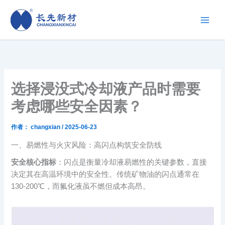
跳
至
内
容
选择浸没式冷却液产品时需要
考虑哪些安全因素？
作者：
changxian
/
2025-06-23
一、易燃性与火灾风险：高闪点构筑安全防线
安全核心指标
：闪点是衡量冷却液易燃性的关键参数，直接
决定其在高温环境中的安全性。传统矿物油的闪点通常在
130-200℃，而氟化液虽不燃但成本高昂。