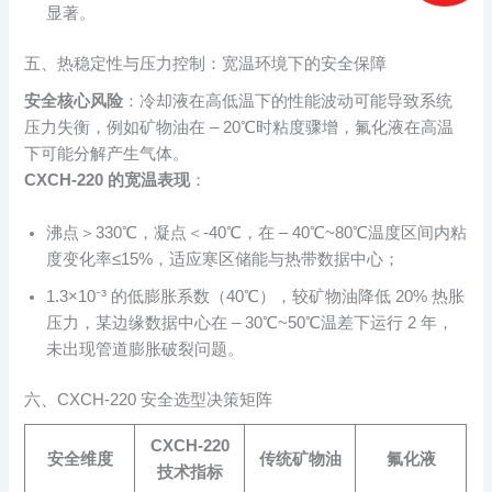
显著。
五、热稳定性与压力控制：宽温环境下的安全保障
安全核心风险
：冷却液在高低温下的性能波动可能导致系统
压力失衡，例如矿物油在 – 20℃时粘度骤增，氟化液在高温
下可能分解产生气体。
CXCH-220 的宽温表现
：
沸点＞330℃，凝点＜-40℃，在 – 40℃~80℃温度区间内粘
度变化率≤15%，适应寒区储能与热带数据中心；
1.3×10⁻³ 的低膨胀系数（40℃），较矿物油降低 20% 热胀
压力，某边缘数据中心在 – 30℃~50℃温差下运行 2 年，
未出现管道膨胀破裂问题。
六、CXCH-220 安全选型决策矩阵
CXCH-220
安全维度
传统矿物油
氟化液
技术指标