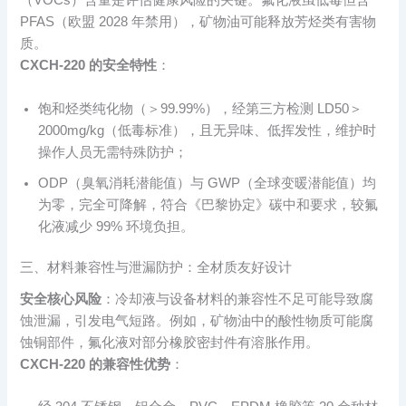
（VOCs）含量是评估健康风险的关键。氟化液虽低毒但含
PFAS（欧盟 2028 年禁用），矿物油可能释放芳烃类有害物
质。
CXCH-220 的安全特性
：
饱和烃类纯化物（＞99.99%），经第三方检测 LD50＞
2000mg/kg（低毒标准），且无异味、低挥发性，维护时
操作人员无需特殊防护；
ODP（臭氧消耗潜能值）与 GWP（全球变暖潜能值）均
为零，完全可降解，符合《巴黎协定》碳中和要求，较氟
化液减少 99% 环境负担。
三、材料兼容性与泄漏防护：全材质友好设计
安全核心风险
：冷却液与设备材料的兼容性不足可能导致腐
蚀泄漏，引发电气短路。例如，矿物油中的酸性物质可能腐
蚀铜部件，氟化液对部分橡胶密封件有溶胀作用。
CXCH-220 的兼容性优势
：