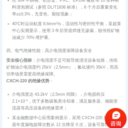
经 304 不锈钢、铝合金、PVC、EPDM 橡胶等 20 余种材
料浸泡测试（参照 DL/T1836 标准），6 个月后重量变化
率≤±0.3%，无变色、裂纹现象；
40℃时运动粘度 8.6mm²/s，流动性与密封性平衡，某超算
中心实测显示，使用 3 年后管道焊缝无渗漏，较传统矿物
油减少 70% 维护量。
四、电气绝缘性能：高介电强度保障设备安全
安全核心指标
：介电强度不足可能导致浸没设备短路，传统
矿物油介电强度约 25kV（2.5mm），氟化液约 35kV，而高
功率场景需更高绝缘保障。
CXCH-220 的绝缘优势
：
介电强度达 43.2kV（2.5mm 间隙），介电损耗仅
2.1×10⁻³，优于多数碳氢类冷却液，满足服务器、储能变
流器等高压设备的绝缘需求；
某金融数据中心应用案例显示，采用 CXCH-220 后，服务
器年度漏电故障次数从 12 次降至 0 次，设备可靠性提升