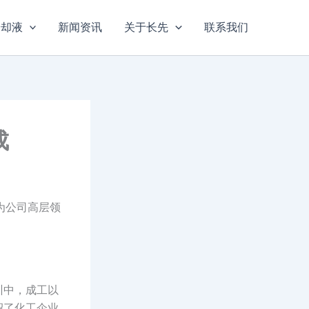
冷却液
新闻资讯
关于长先
联系我们
成
员为公司高层领
。
训中，成工以
绍了化工企业