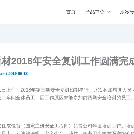
首页
产品中心
液冷
材2018年安全复训工作圆满完
ian
/
2019-06-13
月31日上午，2018年第三期安全复训如期举行，此次参加培训人
及二车间全体员工、因工作原因未能参加前两期安全培训的员工
主任成俊智（国家注册安全工程师）负责公司年度培训工作。培
门见山，从法律法规、安全生产、消防、职业卫生等方面详细介