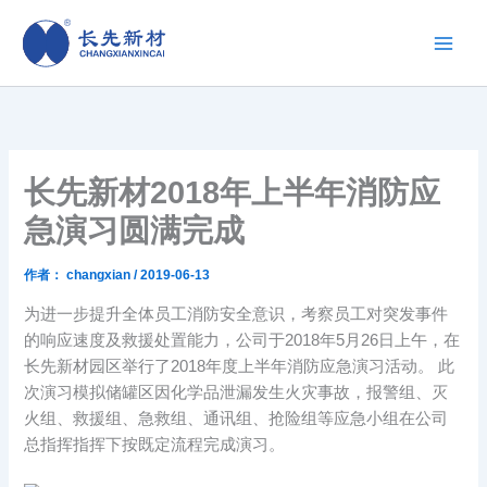
跳
至
内
容
长先新材2018年上半年消防应
急演习圆满完成
作者：
changxian
/
2019-06-13
为进一步提升全体员工消防安全意识，考察员工对突发事件
的响应速度及救援处置能力，公司于2018年5月26日上午，在
长先新材园区举行了2018年度上半年消防应急演习活动。 此
次演习模拟储罐区因化学品泄漏发生火灾事故，报警组、灭
火组、救援组、急救组、通讯组、抢险组等应急小组在公司
总指挥指挥下按既定流程完成演习。