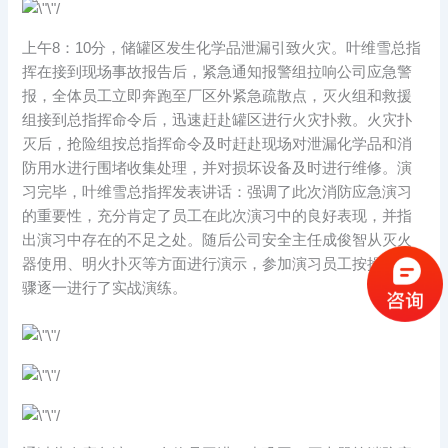
上午8：10分，储罐区发生化学品泄漏引致火灾。叶维雪总指
挥在接到现场事故报告后，紧急通知报警组拉响公司应急警
报，全体员工立即奔跑至厂区外紧急疏散点，灭火组和救援
组接到总指挥命令后，迅速赶赴罐区进行火灾扑救。火灾扑
灭后，抢险组按总指挥命令及时赶赴现场对泄漏化学品和消
防用水进行围堵收集处理，并对损坏设备及时进行维修。演
习完毕，叶维雪总指挥发表讲话：强调了此次消防应急演习
的重要性，充分肯定了员工在此次演习中的良好表现，并指
出演习中存在的不足之处。随后公司安全主任成俊智从灭火
器使用、明火扑灭等方面进行演示，参加演习员工按操作步
骤逐一进行了实战演练。