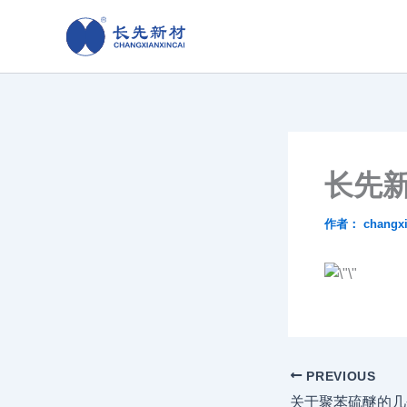
跳
至
内
容
长先
作者：
changx
PREVIOUS