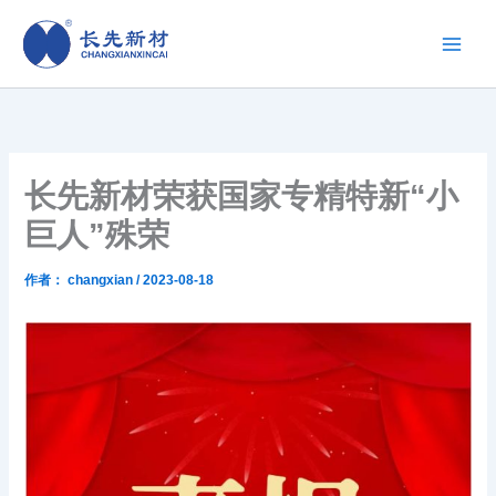
跳
至
内
容
长先新材荣获国家专精特新“小
巨人”殊荣
作者：
changxian
/
2023-08-18