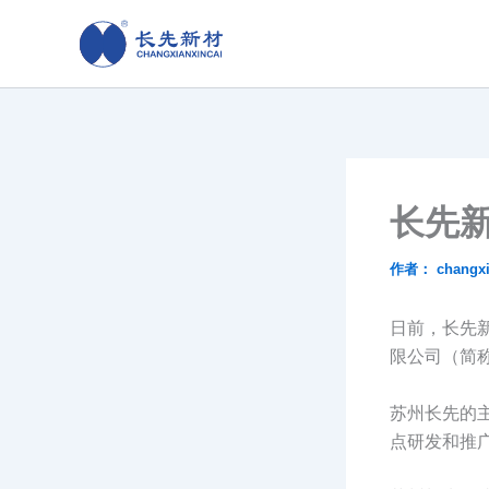
跳
至
内
容
长先
作者：
changx
日前，长先
限公司（简称
苏州长先的
点研发和推