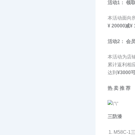
活动1： 领
本活动面向
¥ 20000减¥ 
活动2： 会
本活动为店
累计返利相
达到
¥3000
热 卖 推 荐
三防漆
M58C-