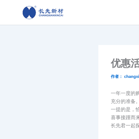
跳
至
内
容
优惠活
作者：
changx
一年一度的购
充分的准备。
一提的是，恰
喜事接踵而
长先君一起