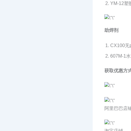
YM-12
助焊剂
CX10
607M-
获取优惠方
阿里巴巴店
淘宝店铺