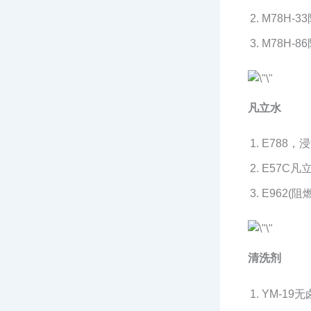
M78H-
M78H-8
凡立水
E788
E57C
E962(
清洗剂
YM-19