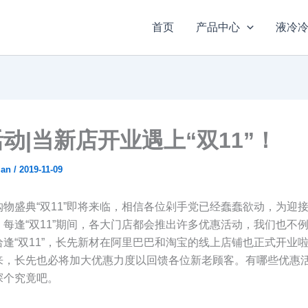
首页
产品中心
液冷
动|当新店开业遇上“双11”！
ian
/
2019-11-09
物盛典“双11”即将来临，相信各位剁手党已经蠢蠢欲动，为迎接“
每逢“双11”期间，各大门店都会推出许多优惠活动，我们也不
逢“双11”，长先新材在阿里巴巴和淘宝的线上店铺也正式开业
来，长先也必将加大优惠力度以回馈各位新老顾客。有哪些优惠
探个究竟吧。