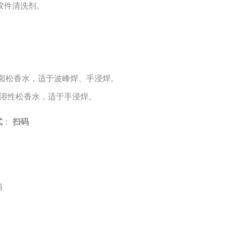
塑胶件清洗剂。
0无卤松香水，适于波峰焊、手浸焊。
1水溶性松香水，适于手浸焊。
式
：
扫码
铺