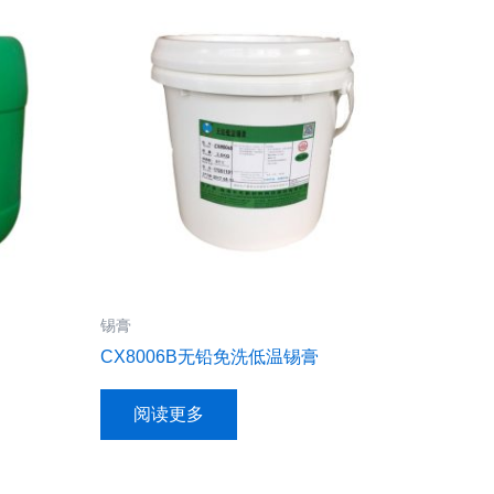
锡膏
CX8006B无铅免洗低温锡膏
阅读更多