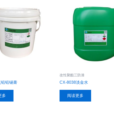
改性聚酯三防漆
8无铅铅锡膏
CX-8038淡金水
更多
阅读更多