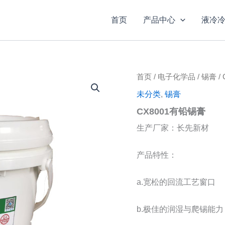
首页
产品中心
液冷
首页
/
电子化学品
/
锡膏
/
未分类
,
锡膏
CX8001有铅锡膏
生产厂家：长先新材
产品特性：
a.宽松的回流工艺窗口
b.极佳的润湿与爬锡能力