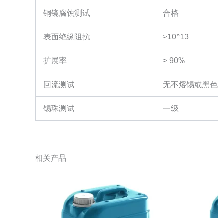
铜镜腐蚀测试
合格
表面绝缘阻抗
>10^13
扩展率
> 90%
回流测试
无不熔锡或黑色
锡珠测试
一级
相关产品