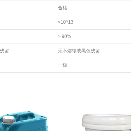
合格
>10^13
> 90%
残留
无不熔锡或黑色残留
一级