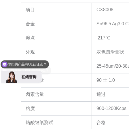
项目
CX8008
合金
Sn96.5 Ag3.0 C
熔点
217°C
外观
灰色圆滑膏状
你们的产品有UL认证么？
颗粒度
25-45um/20-38
可以介绍下你们的产品么？
金属含量
90 士 1.0
卤素含量
通过
粘度
900-1200Kcps
铬酸银纸测试
合格