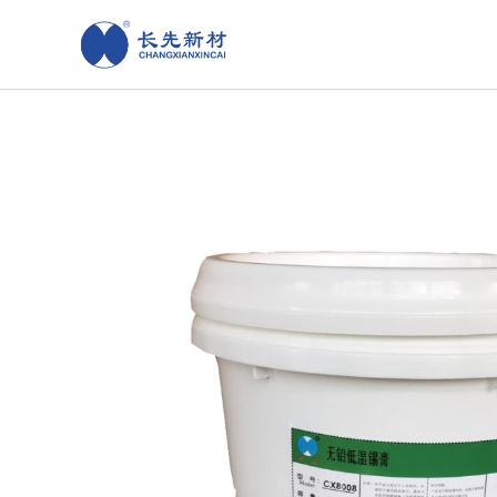
跳
至
内
容