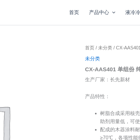
首页
产品中心
液冷
首页
/
未分类
/ CX-AAS
未分类
CX-AAS401 单组
生产厂家：长先新材
产品特性：
树脂合成采用核壳
助剂用量低，可使
配成的木器涂料耐
≥70℃，各项性