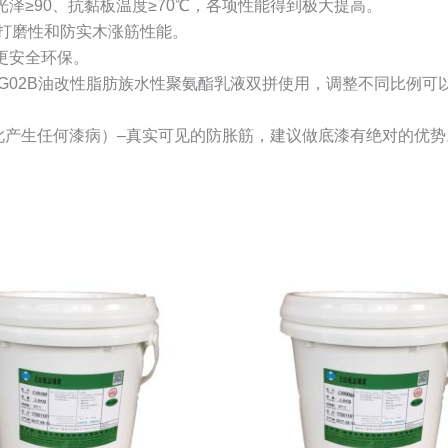
光泽≥90、抗黏板温度≥70℃，各项性能得到极大提高。
打磨性和防实木涨筋性能。
更安全环保。
TG02B油改性脂肪族水性聚氨酯乳液双拼使用，调整不同比例
因此产生任何漆病）–真实可见的防胀筋，建议做底漆有绝对的优势