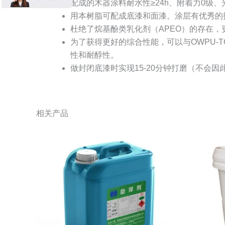
配成的木器涂料耐水性≥24h、附着力0级、
用本树脂可配成底漆和面漆。涂层有优秀的
杜绝了烷基酚类乳化剂（APEO）的存在，
为了获得更好的综合性能，可以与OWPU-
性和耐醇性。
做封闭底漆时实现15-20分钟打磨（不会
相关产品