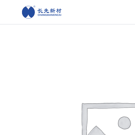
跳
至
内
容