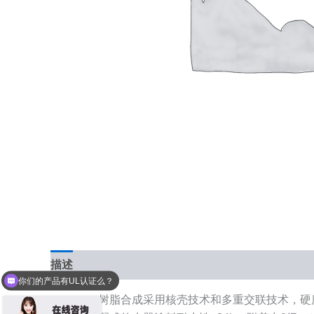
描述
你们的产品有UL认证么？
树脂合成采用核壳技术和多重交联技术，硬