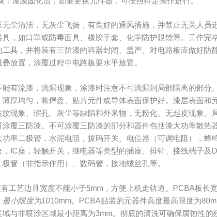
换：漆膜固化后，如要更换元件器，可按照特定操作进行。
求无尘清洁，无灰尘飞扬，有良好的通风措施，并禁止无关人员
器具，如口罩或防毒面具、橡胶手套、化学防护眼镜等。工作完
的工具，并将装有三防漆的容器封闭、盖严。对电路板应做好防
重叠放置，涂覆过程中电路板要水平放置。
不能有流漆，滴漏现象，涂漆时注意不可滴漏到局部隔离的部分
、薄厚均匀，将焊盘、贴片元件或导体表面保护好。漆层表面和
波纹现象、缩孔、灰尘等缺陷和外来物，无粉化、无起皮现象。
可涂覆三防漆。不可涂覆三防漆的部分和器件包括漆大功率散热
大功率二极管，水泥电阻，拔码开关、电位器（可调电阻），蜂
座，IC座，轻触开关，继电器等类型的插座、排针、接线端子及D
二极管（非指示作用）、数码管，接地螺丝孔等。
做有工艺边且宽度不能小于5mm，方便上机走轨道。PCBA板长
m，最小限度为10
10mm。PCBA贴装的元器件高度最高限度为80m
区域与非喷涂区域最小距离为3mm。彻底的清洗可确保腐蚀性的