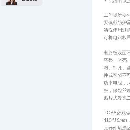
元器件更
工作场所要
要佩戴防护
清洗使用过
可将电路板
电路板表面
平整、光亮
泡、针孔、
件或区域不
功率电阻，
座，保险丝
贴片式发光
PCBA必须
410
410m
元器件喷涂