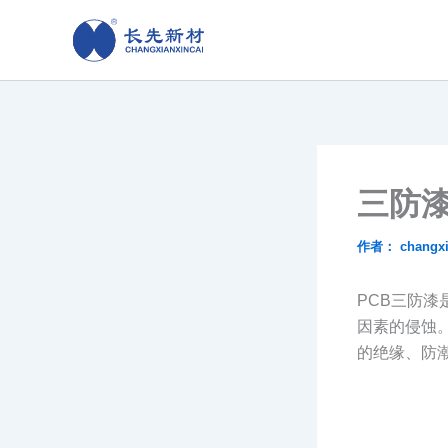
跳
至
内
容
三防
作者：
changx
PCB三防
因素的侵蚀
的绝缘、防