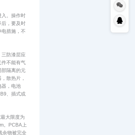
进入。操作时
毕后，要及时
静电措施，不
。三防漆层应
元件不能有气
局部隔离的元
器，散热片，
鸣器，电池
B9、插式或
宽最大限度为
m。PCBA上
残余物被完全