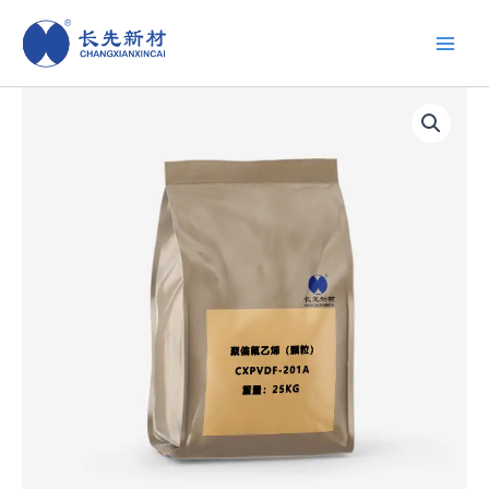
跳
至
内
容