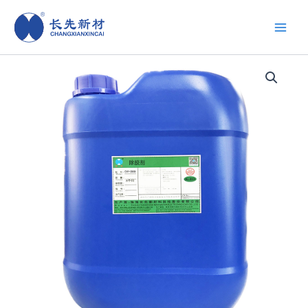
跳
至
内
容