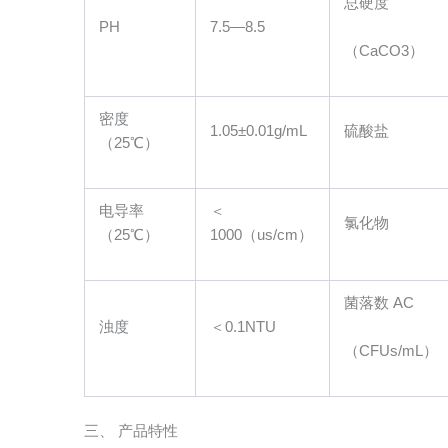
总硬度
PH
7.5—8.5
（CaCO3）
密度
1.05±0.01g/mL
硫酸盐
（25℃）
电导率
＜
氯化物
（25℃）
1000（us/cm）
菌落数 AC
浊度
＜0.1NTU
（
CFUs/mL
）
三、 产品特性