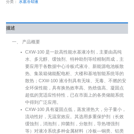
分类：
水基冷却液
描述
一、 产品概要
CXW-100 是一款高性能水基液冷剂，主要由高纯
水、多元醇、缓蚀剂、特种助剂等经精制而成，主
要应用于各数据中心冷板式液冷、新能源电池板散
热、集装箱储能配电柜、大楼和基地智能系统等的
散热；CXW-100 液冷剂具有无味、无毒、不燃的安
全环保性能，具有换热效率高、热焓值高、凝固点
超低的宽适应性特性，已在市面上的各类储能系统
中得到广泛应用。
CXW-100 具有凝固点低，蒸发潜热大，分子量小，
流动性好，无温室效应。其选用多重保护剂（长效
缓蚀剂，消泡剂，抑菌剂，分散剂，导热增强剂
等）对液冷系统多种金属材料（冷板—铜类、铝类