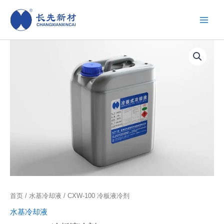
跳
至
内
容
首页
/
水基冷却液
/ CXW-100 冷板液冷剂
水基冷却液