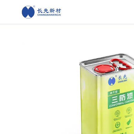
跳
至
内
容