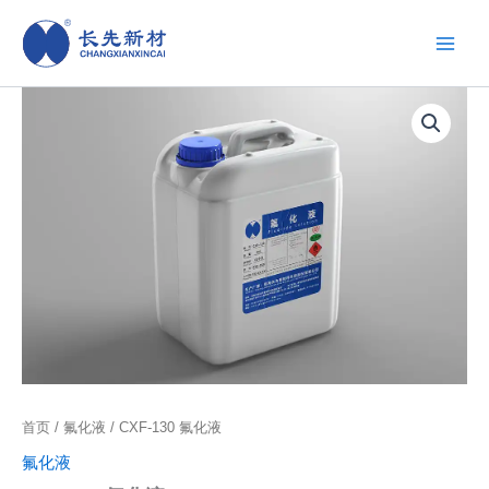
跳
至
内
容
首页
/
氟化液
/ CXF-130 氟化液
氟化液