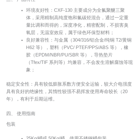
环境友好性：CXF-130 主要成分为全氟聚醚三聚
体，采用精制高纯度饱和氟碳烃混合，通过一定重
量比调和而得的，深度净化，精密配制，不损害臭
氧层，无温室效应，属于绿色环保型材料；
良好兼容性：与金属（304/316/铝合金/纯铜 T2/黄铜
H62 等），塑料（PVC/ PTEF/PPS/ABS 等），橡
胶（EPDM/NBR/PU/SBR 等），导热垫片
（Tfex/TIF 系列等）均兼容，不会发生溶解腐蚀等现
象；
稳定安全性：具有较低膨胀系数方便安全运输，较大介电强度
具有良好的绝缘性，其惰性较强不易挥发使用寿命较长（20
年），有利于后期运维。
四、 使用指南
包装
25Kg/桶或 50Kg/桶，使用不锈钢桶包装