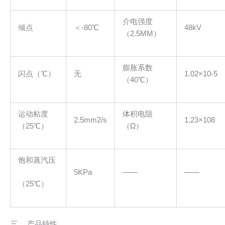
介电强度
倾点
＜-80℃
48kV
（2.5MM）
膨胀系数
闪点（℃）
无
1.02×10
-5
（40℃）
运动粘度
体积电阻
2.5mm
2
/s
1.23×10
8
（25℃）
（Ω）
饱和蒸汽压
5KPa
——
——
（25℃）
三、 产品特性