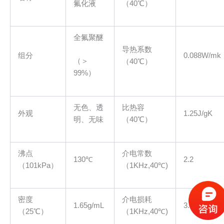
氟化液
（40℃）
全氟聚醚
导热系数
组分
0.088W/mk
（＞
（40℃）
99%）
无色、透
比热容
外观
1.25J/gK
明、无味
（40℃）
沸点
介电常数
130℃
2.2
（101kPa）
（1KHz,40℃)
密度
介电损耗
1.65g/mL
3.1×10
-3
（25℃）
（1KHz,40℃)