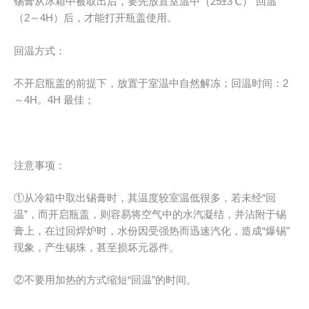
锡膏从冰箱中被取出后，要先放置室温中（25±3℃）“回温”
（2～4H）后，才能打开瓶盖使用。
回温方式：
不开启瓶盖的前提下，放置于室温中自然解冻；回温时间：2
～4H。4H 最佳；
注意事项：
①从冷箱中取出锡膏时，其温度较室温低很多，若未经“回
温”，而开启瓶盖，则容易将空气中的水汽凝结，并沾附于锡
膏上，在过回焊炉时，水份因受强热而迅速汽化，造成“爆锡”
现象，产生锡珠，甚至损坏元器件。
②不要用加热的方式缩短“回温”的时间。