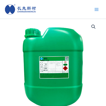
跳
至
内
容