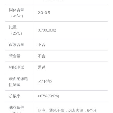
固体含量
2.0±0.5
（wt/wt）
比重
0.790±0.02
（25℃）
卤素含量
不含
苯含量
不含
铜镜测试
通过
表面绝缘电
8
≥1*10
Ω
阻测试
扩散率
>87%(SnPb)
储存条件
阴凉、通风干燥，远离火源，6个月