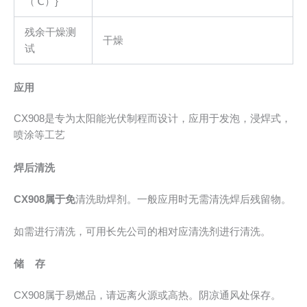
（℃）}
残余干燥测
干燥
试
应用
CX908是专为太阳能光伏制程而设计，应用于发泡，浸焊式，
喷涂等工艺
焊后清洗
CX908
属于免
清洗助焊剂。一般应用时无需清洗焊后残留物。
如需进行清洗，可用长先公司的相对应清洗剂进行清洗。
储 存
CX908属于易燃品，请远离火源或高热。阴凉通风处保存。