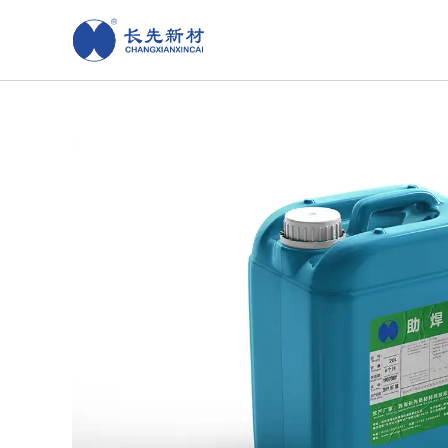
跳
至
内
容