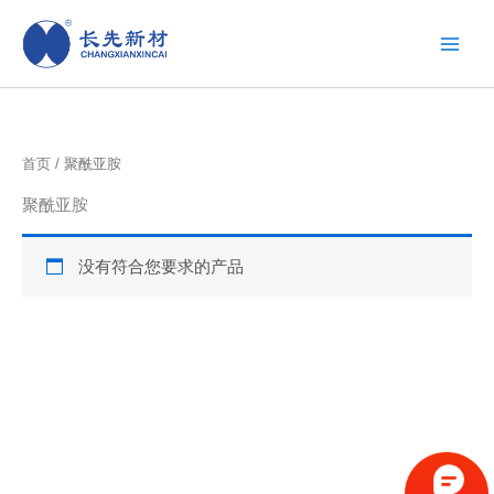
跳
至
内
容
首页
/ 聚酰亚胺
聚酰亚胺
没有符合您要求的产品