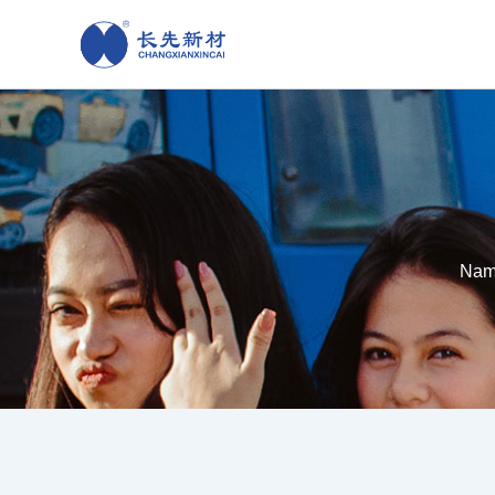
跳
至
内
容
Nam 