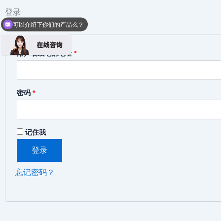
登录
必
必
可以介绍下你们的产品么？
填
填
你们能提供样品测试么？
用户名或电邮地址
*
密码
*
记住我
登录
忘记密码？