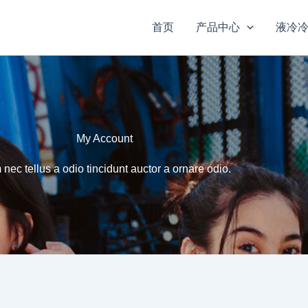
首页
产品中心
液冷
My Account
nec tellus a odio tincidunt auctor a ornare odio.